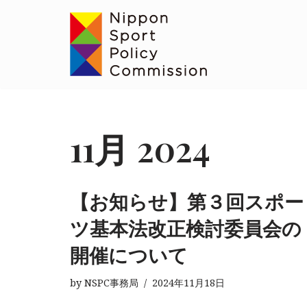
コ
ン
テ
ン
ツ
へ
11月 2024
ス
キ
ッ
【お知らせ】第３回スポー
プ
ツ基本法改正検討委員会の
開催について
by
NSPC事務局
2024年11月18日